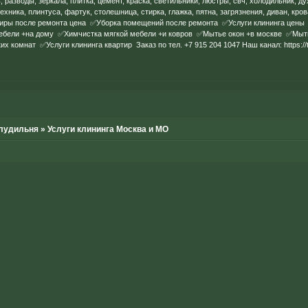
, разводы, зеркала, плитка, цемент, краска, светильники, люстры, свч, холодильник, д
ехника, плинтуса, фартук, столешница, стирка, глажка, пятна, загрязнения, диван, 
иры после ремонта цена ✅Уборка помещений после ремонта ✅Услуги клининга цены
бели +на дому ✅Химчистка мягкой мебели +и ковров ✅Мытье окон +в москве ✅Мыть
их комнат ✅Услуги клининга квартир Заказ по тел. +7 915 204 1047 Наш канал:
https:/
лудильня
»
Услуги клининга Москва и МО