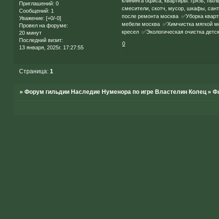
клининга офиса, квартиры: грязь, пыль
Приглашений:
0
смесители, скотч, мусор, шкафы, сант
Сообщений:
1
после ремонта москва ✅Уборка кварт
Уважение:
[+0/-0]
мебели москва ✅Химчистка мягкой ме
Провел на форуме:
кресел ✅Экологическая очистка детск
20 минут
Последний визит:
0
13 января, 2025г. 17:27:55
Страница:
1
»
Форум гильдии Наследие Нуменора по игре Властелин Колец
»
Ф