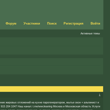
Форум
Участники
Поиск
Регистрация
Войти
Активные темы
1
ние жировых отложений на кухне парогенератором, мытье окон + альпинист и
 915 204 1047 Наш канал: t.me/wwcleaning Москва и Московская область Услуги