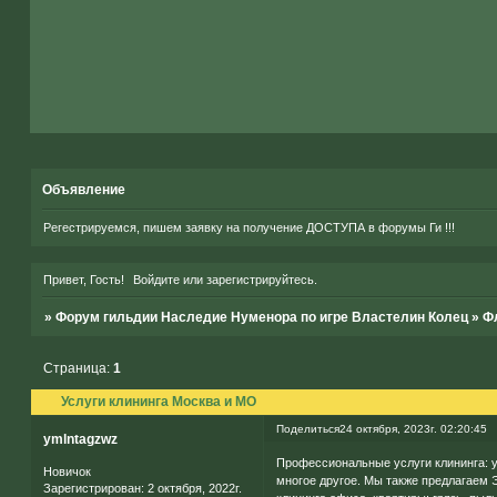
Объявление
Регестрируемся, пишем заявку на получение ДОСТУПА в форумы Ги !!!
Привет, Гость!
Войдите
или
зарегистрируйтесь
.
»
Форум гильдии Наследие Нуменора по игре Властелин Колец
»
Ф
Страница:
1
Услуги клининга Москва и МО
Поделиться
24 октября, 2023г. 02:20:45
ymlntagzwz
Профессиональные услуги клининга: у
Новичок
многое другое. Мы также предлагаем Э
Зарегистрирован
: 2 октября, 2022г.