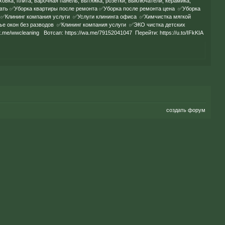
уховка, плита, варочная панель, вытяжка, розетки, выключатели, керамика,
кровать ✅Уборка квартиры после ремонта ✅Уборка после ремонта цена ✅Уборка
 ✅Клининг компания услуги ✅Услуги клининга офиса ✅Химчистка мягкой
е окон без разводов ✅Клининг компания услуги ✅ЭКО чистка детских
/t.me/wwcleaning
Вотсап:
https://wa.me/79152041047
Перейти:
https://u.to/IFkKIA
создать форум