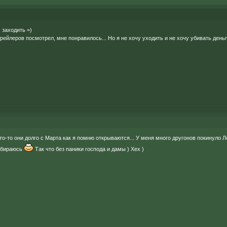
 заходить =)
рейлеров посмотрел, мне понравилось... Но я не хочу уходить и не хочу убивать деньг
что-то они долго с Марта как я помню открываются... У меня много другонов покинуло Л
собираюсь
Так что без паники господа и дамы ) Хех )