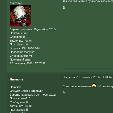
так что возьмите в руки свои космичес
Участник
0
Зарегистрирован
: 29 декабря, 2010г.
Приглашений:
0
Сообщений:
10
Уважение:
[+0/-0]
Пол:
Мужской
Возраст:
43
[1983-06-14]
Провел на форуме:
7 часов 30 минут
Последний визит:
22 февраля, 2012г. 17:57:32
Поделиться
11 сентября, 2011г. 11:28:14
Нимвэль
Если она еще взлетит
Ибо на Амер
Новичок
Откуда:
Санкт-Петербург
0
Зарегистрирован
: 4 сентября, 2011г.
Приглашений:
0
Сообщений:
6
Уважение:
[+0/-0]
Пол:
Женский