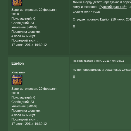
Лично я буду делать предзаказ и перей
кому интересно -
Русский фан-сайт
- 
Зарегистрирован
: 20 февраля,
форум гохи -
гоха
2011г.
Приглашений:
0
Отредактировано Egelion (19 июня, 2011
Сообщений:
23
0
Уважение:
[+0/-0]
Провел на форуме:
4 часа 47 минут
Последний визит:
17 июля, 2011г. 19:39:12
Поделиться
28 июня, 2011г. 04:25:11
Egelion
ну не понравилась игруха некому,удал
Участник
0
Зарегистрирован
: 20 февраля,
2011г.
Приглашений:
0
Сообщений:
23
Уважение:
[+0/-0]
Провел на форуме:
4 часа 47 минут
Последний визит:
17 июля, 2011г. 19:39:12