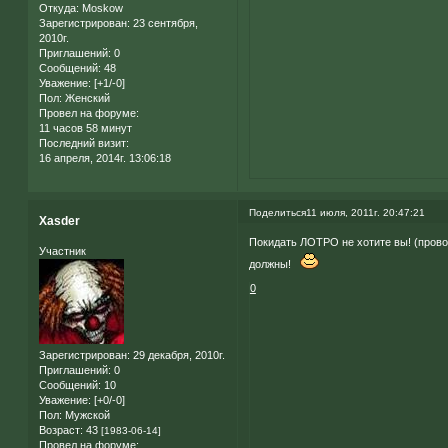
Откуда:
Moskow
Зарегистрирован
: 23 сентября,
2010г.
Приглашений:
0
Сообщений:
48
Уважение:
[+1/-0]
Пол:
Женский
Провел на форуме:
11 часов 58 минут
Последний визит:
16 апреля, 2014г. 13:06:18
Поделиться
11 июля, 2011г. 20:47:21
Xasder
Покидать ЛОТРО не хотите вы! (прово
Участник
должны!
0
Зарегистрирован
: 29 декабря, 2010г.
Приглашений:
0
Сообщений:
10
Уважение:
[+0/-0]
Пол:
Мужской
Возраст:
43
[1983-06-14]
Провел на форуме: