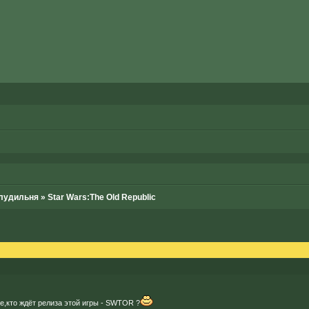
лудильня
»
Star Wars:The Old Republic
те,кто ждёт релиза этой игры - SWTOR ?