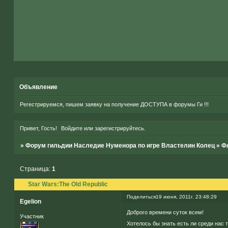
Объявление
Регестрируемся, пишем заявку на получение ДОСТУПА в форумы Ги !!!
Привет, Гость!
Войдите
или
зарегистрируйтесь
.
»
Форум гильдии Наследие Нуменора по игре Властелин Колец
»
Ф
Страница:
1
Star Wars:The Old Republic
Поделиться
19 июня, 2011г. 23:48:29
Egelion
Доброго времени суток всем!
Участник
Хотелось бы знать есть ли среди нас 