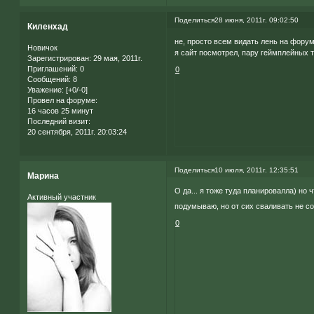
Поделиться
28 июня, 2011г. 09:02:50
Киленхад
не, просто всем видать лень на форум
Новичок
я сайт посмотрел, пару геймплейных т
Зарегистрирован
: 29 мая, 2011г.
Приглашений:
0
0
Сообщений:
8
Уважение:
[+0/-0]
Провел на форуме:
16 часов 25 минут
Последний визит:
20 сентября, 2011г. 20:03:24
Поделиться
10 июля, 2011г. 12:35:51
Марина
О да... я тоже туда планировалла) но 
Активный участник
подумываю, но от сих сваливать не 
0