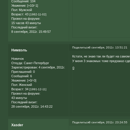
Сообщений:
104
Уважение:
[+10/-1]
Пол:
Мужской
Возраст:
43
[1982-11-02]
Провел на форуме:
15 часов 43 минуты
Последний визит:
8 сентября, 2011г. 15:49:57
Поделиться
8 сентября, 2011г. 13:51:21
Нимвэль
Кстати, не знаю так ли будет на сам
Новичок
У меня 3 знакомых тоже предзаказ сде
Откуда:
Санкт-Петербург
Зарегистрирован
: 4 сентября, 2011г.
0
Приглашений:
0
Сообщений:
6
Уважение:
[+0/-0]
Пол:
Женский
Возраст:
34
[1991-12-11]
Провел на форуме:
43 минуты
Последний визит:
28 сентября, 2011г. 14:43:22
Поделиться
8 сентября, 2011г. 23:24:55
Xasder