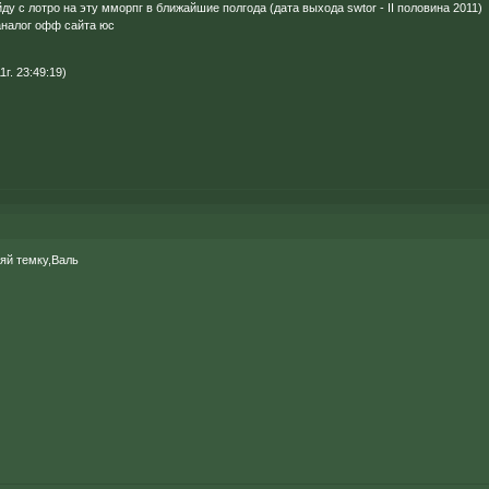
ду с лотро на эту мморпг в ближайшие полгода (дата выхода swtor - II половина 2011)
аналог офф сайта юс
г. 23:49:19)
яй темку,Валь