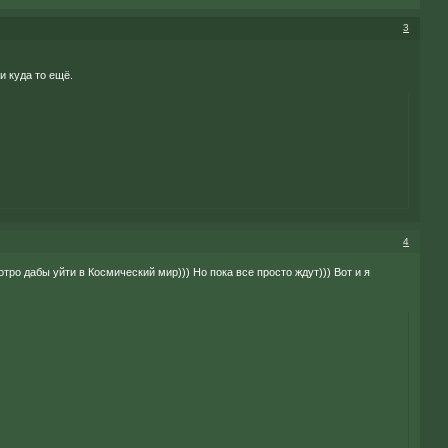
3
и куда то ещё.
4
отро дабы уйти в Космический мир))) Но пока все просто ждут))) Вот и я