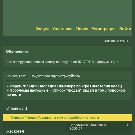
Форум
Участники
Поиск
Регистрация
Войти
Активные темы
Объявление
Регестрируемся, пишем заявку на получение ДОСТУПА в форумы Ги !!!
Привет, Гость!
Войдите
или
зарегистрируйтесь
.
»
Форум гильдии Наследие Нуменора по игре Властелин Колец
»
Проблемы насущные
»
Список *людей*, кидал и тому подобной
нечести
Страница:
1
Список *людей*, кидал и тому подобной нечести
1
Поделиться
11 мая, 2011г.
19:55:57
Жескотел