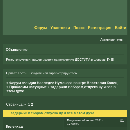
Форум
Участники
Поиск
Регистрация
Войти
Активные темы
Объявление
Регестрируемся, пишем заявку на получение ДОСТУПА в форумы Ги !!!
Привет, Гость!
Войдите
или
зарегистрируйтесь
.
»
Форум гильдии Наследие Нуменора по игре Властелин Колец
»
Проблемы насущные
»
задержки к сборам,отпуска ну и все в
этом духе......
Страница:
«
1
2
задержки к сборам,отпуска ну и все в этом духе......
31
Поделиться
1 июля, 2011г.
17:00:49
Киленхад