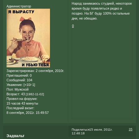
Народ занимаюсь студией, некоторое
Администратор
время буду появляться редко и
поздно. На БГ буду 100% остальные
дни, не обещаю.
0
Зарегистрирован
: 2 сентября, 2010г.
Приглашений:
0
Сообщений:
104
Уважение:
[+10/-1]
Пол:
Мужской
Возраст:
43
[1982-11-02]
Провел на форуме:
15 часов 43 минуты
Последний визит:
8 сентября, 2011г. 15:49:57
35
Поделиться
15 июля, 2011г.
12:48:18
Эадвальт