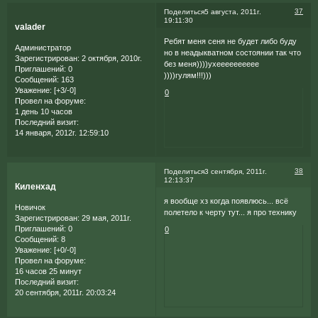
37
Поделиться
5 августа, 2011г.
19:11:30
valader
Ребят меня сеня не будет либо буду
Администратор
но в неадыкватном состоянии так что
Зарегистрирован
: 2 октября, 2010г.
без меня))))ухееееееееее
Приглашений:
0
))))гулям!!!)))
Сообщений:
163
Уважение:
[+3/-0]
0
Провел на форуме:
1 день 10 часов
Последний визит:
14 января, 2012г. 12:59:10
38
Поделиться
3 сентября, 2011г.
12:13:37
Киленхад
я вообще хз когда появлюсь... всё
Новичок
полетело к черту тут... я про технику
Зарегистрирован
: 29 мая, 2011г.
Приглашений:
0
0
Сообщений:
8
Уважение:
[+0/-0]
Провел на форуме:
16 часов 25 минут
Последний визит:
20 сентября, 2011г. 20:03:24