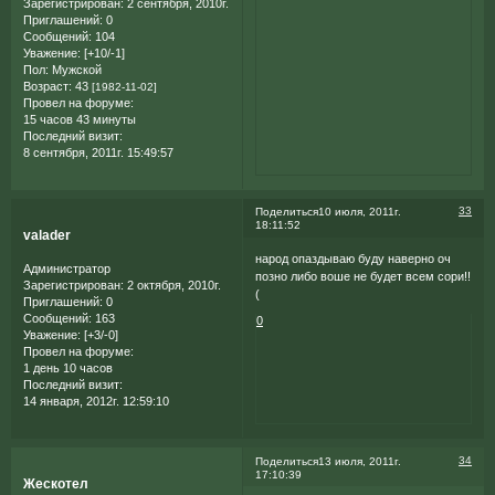
Зарегистрирован
: 2 сентября, 2010г.
Приглашений:
0
Сообщений:
104
Уважение:
[+10/-1]
Пол:
Мужской
Возраст:
43
[1982-11-02]
Провел на форуме:
15 часов 43 минуты
Последний визит:
8 сентября, 2011г. 15:49:57
33
Поделиться
10 июля, 2011г.
18:11:52
valader
народ опаздываю буду наверно оч
Администратор
позно либо воше не будет всем сори!!
Зарегистрирован
: 2 октября, 2010г.
(
Приглашений:
0
Сообщений:
163
0
Уважение:
[+3/-0]
Провел на форуме:
1 день 10 часов
Последний визит:
14 января, 2012г. 12:59:10
34
Поделиться
13 июля, 2011г.
17:10:39
Жескотел