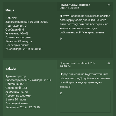
39
Поделиться
22 сентября,
2011г. 19:49:52
Миша
Я буду наверно не знаю когда,сломал
Новичок
легендарку свою,она была не макс
Зарегистрирован
: 10 мая, 2011г.
лвла поэтому потерял все тиры и не
Приглашений:
0
хочется заного их качать,ну
Сообщений:
4
собственно всё)(Хавир если что)
Уважение:
[+0/-0]
Провел на форуме:
0
14 часов 43 минуты
Последний визит:
24 сентября, 2011г. 08:01:02
40
Поделиться
5 октября, 2011г.
20:48:24
valader
Народ еня сеня не будет)))отпишите
Администратор
обьяву завтро ДН добьем я во только
Зарегистрирован
: 2 октября, 2010г.
освободился еще до дома нуно
Приглашений:
0
доехать!
Сообщений:
163
Уважение:
[+3/-0]
0
Провел на форуме:
1 день 10 часов
Последний визит:
14 января, 2012г. 12:59:10