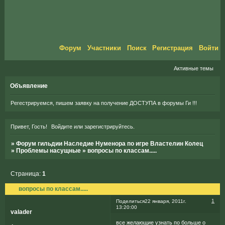
Форум
Участники
Поиск
Регистрация
Войти
Активные темы
Объявление
Регестрируемся, пишем заявку на получение ДОСТУПА в форумы Ги !!!
Привет, Гость!
Войдите
или
зарегистрируйтесь
.
»
Форум гильдии Наследие Нуменора по игре Властелин Колец
»
Проблемы насущные
»
вопросы по классам.....
Страница:
1
вопросы по классам.....
1
Поделиться
22 января, 2011г.
13:20:00
valader
все желающие узнать по больше о