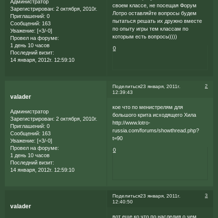
Администратор
своем классе, не посещая Форум
Зарегистрирован
: 2 октября, 2010г.
Лотро оставляйте вопросы будем
Приглашений:
0
пытаться решать их дружно вместе
Сообщений:
163
по опыту игры тем классам по
Уважение:
[+3/-0]
которым есть вопросы))))
Провел на форуме:
1 день 10 часов
0
Последний визит:
14 января, 2012г. 12:59:10
2
Поделиться
23 января, 2011г.
12:39:43
valader
кое что по менистрелям для
Администратор
большого крита исходящего Хила
Зарегистрирован
: 2 октября, 2010г.
http://www.lotro-
Приглашений:
0
russia.com/forums/showthread.php?
Сообщений:
163
t=90
Уважение:
[+3/-0]
Провел на форуме:
0
1 день 10 часов
Последний визит:
14 января, 2012г. 12:59:10
3
Поделиться
23 января, 2011г.
12:40:50
valader
вот еще ко что по наследия о чем