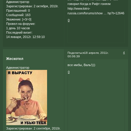
Администратор
говорил Когда в Рифт гоняли
Зарегистрирован
: 2 октября, 2010г.
http://www.lotro-
Приглашений:
0
russia.com/forums/show … hp?t=12646
Сообщений:
163
Уважение:
[+3/-0]
0
Провел на форуме:
1 день 10 часов
Последний визит:
14 января, 2012г. 12:59:10
4
Поделиться
18 апреля, 2011г.
00:06:39
Жескотел
все имбы, Валь!)))
Администратор
0
Зарегистрирован
: 2 сентября, 2010г.