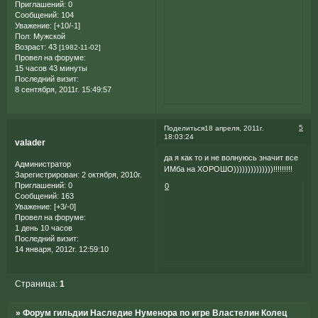
Приглашений:
0
Сообщений:
104
Уважение:
[+10/-1]
Пол:
Мужской
Возраст:
43
[1982-11-02]
Провел на форуме:
15 часов 43 минуты
Последний визит:
8 сентября, 2011г. 15:49:57
5
Поделиться
18 апреля, 2011г.
18:03:24
valader
да я как то и не волнуюсь значит все
Администратор
ИМба на ХОРОШО))))))))))))))!!!!!!!!!
Зарегистрирован
: 2 октября, 2010г.
Приглашений:
0
0
Сообщений:
163
Уважение:
[+3/-0]
Провел на форуме:
1 день 10 часов
Последний визит:
14 января, 2012г. 12:59:10
Страница:
1
»
Форум гильдии Наследие Нуменора по игре Властелин Колец