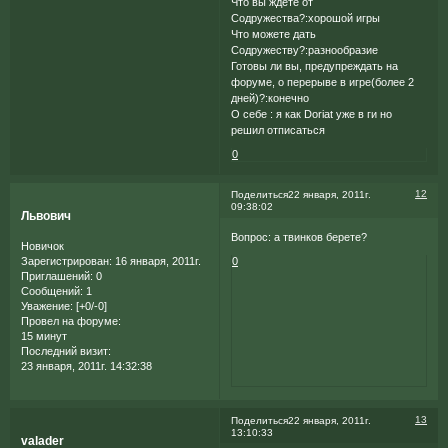
Что вы ждёте от
Содружества?:хорошой игры
Что можете дать
Содружеству?:разнообразие
Готовы ли вы, предупреждать на
форуме, о перерыве в игре(более 2
дней)?:конечно
О себе : я как Doriat уже в ги но
решил отписаться
0
12
Поделиться
22 января, 2011г.
09:38:02
Львович
Вопрос: а твинков берете?
Новичок
Зарегистрирован
: 16 января, 2011г.
0
Приглашений:
0
Сообщений:
1
Уважение:
[+0/-0]
Провел на форуме:
15 минут
Последний визит:
23 января, 2011г. 14:32:38
13
Поделиться
22 января, 2011г.
13:10:33
valader