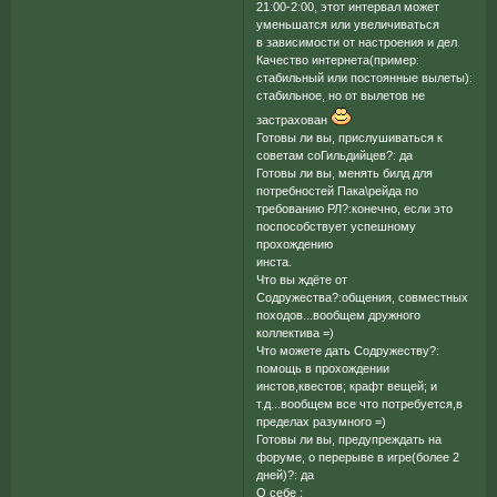
21:00-2:00, этот интервал может
уменьшатся или увеличиваться
в зависимости от настроения и дел.
Качество интернета(пример:
стабильный или постоянные вылеты):
стабильное, но от вылетов не
застрахован
Готовы ли вы, прислушиваться к
советам соГильдийцев?: да
Готовы ли вы, менять билд для
потребностей Пака\рейда по
требованию РЛ?:конечно, если это
поспособствует успешному
прохождению
инста.
Что вы ждёте от
Содружества?:общения, совместных
походов...вообщем дружного
коллектива =)
Что можете дать Содружеству?:
помощь в прохождении
инстов,квестов; крафт вещей; и
т.д...вообщем все что потребуется,в
пределах разумного =)
Готовы ли вы, предупреждать на
форуме, о перерыве в игре(более 2
дней)?: да
О себе :