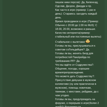
пишем ники персов): Да, Киленхад,
Одслав, Даэрон, Джедди и пр.
Как часто в игре (пример: 1 раз в
день): Стараюсь заходить каждый
день.
Время проводимое в игре (Пример:
Обычно с 20:00 до 1:00 по МсК): С
18.00, 20.00, возможно и раньше.
Качество интернета(пример:
стабильный или постоянные вылеты):
Стабильное с вылетами
Готовы ли вы, прислушиваться к
советам соГильдийцев?: Да.
Готовы ли вы, менять билд для
потребностей Пака\рейда по
требованию РЛ?: Да.
Что вы ждёте от Содружества?:
Общение, походы, хорошее
времяпрепровождение.
Что можете дать Содружеству?:
Присутствие девушки в мужском
коллективе (ну или практически в
мужском), помощь новичкам,
твинкам, с квестами, рейдами, да с
чем угодно.
Готовы ли вы, предупреждать на
форуме, о перерыве в игре(более 2
дней)?: Разумееться.