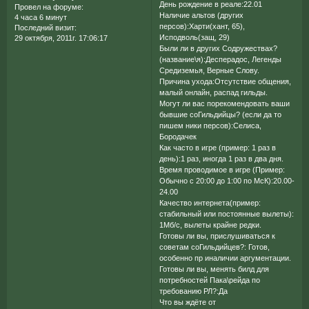
День рождение в реале:22.01
Провел на форуме:
Наличие альтов (других
4 часа 6 минут
персов):Харти(хант, 65),
Последний визит:
Исподволь(защ, 29)
29 октября, 2011г. 17:06:17
Были ли в других Содружествах?
(название\я):Десперадос, Легенды
Средиземья, Верные Слову.
Причина ухода:Отсутствие общения,
малый онлайн, распад гильды.
Могут ли вас порекомендовать ваши
бывшие соГильдийцы? (если да то
пишем ники персов):Селиса,
Бородачек
Как часто в игре (пример: 1 раз в
день):1 раз, иногда 1 раз в два дня.
Время проводимое в игре (Пример:
Обычно с 20:00 до 1:00 по МсК):20.00-
24.00
Качество интернета(пример:
стабильный или постоянные вылеты):
1Мб/с, вылеты крайне редки.
Готовы ли вы, прислушиваться к
советам соГильдийцев?: Готов,
особенно пр иналичии аргументации.
Готовы ли вы, менять билд для
потребностей Пака\рейда по
требованию РЛ?:Да
Что вы ждёте от