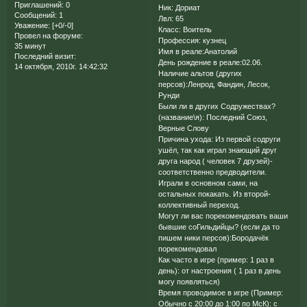
Приглашений:
0
Ник: Дориат
Сообщений:
1
Лвл: 65
Уважение:
[+0/-0]
Класс: Воитель
Провел на форуме:
Профессия: кузнец
35 минут
Имя в реале:Анатолий
Последний визит:
День рождение в реале:02.06.
14 октября, 2010г. 14:42:32
Наличие альтов (других
персов):Ленрод, Фандин, Лесок,
Рунди
Были ли в других Содружествах?
(название\я): Последний Союз,
Верные Слову
Причина ухода: Из первой содруги
ушёл, так как играл знающий друг
друга народ ( человек 7 друзей)-
соответственно предводители.
Играли в основном сами, на
остальных покакать. Из второй-
коллективный переход.
Могут ли вас порекомендовать ваши
бывшие соГильдийцы? (если да то
пишем ники персов):Бородачёк
порекомендовал
Как часто в игре (пример: 1 раз в
день): от настроения ( 1 раз в день
могу появляться)
Время проводимое в игре (Пример:
Обычно с 20:00 до 1:00 по МсК): с