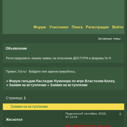
Форум
Участники
Поиск
Регистрация
Войти
Активные темы
Объявление
Регестрируемся, пишем заявку на получение ДОСТУПА в форумы Ги !!!
Привет, Гость!
Войдите
или
зарегистрируйтесь
.
»
Форум гильдии Наследие Нуменора по игре Властелин Колец
»
Заявки на вступление
»
Заявки на вступление
Страница:
1
Заявки на вступление
1
Поделиться
7 сентября, 2010г.
07:13:16
Жескотел
Как показывает опыт, часто на