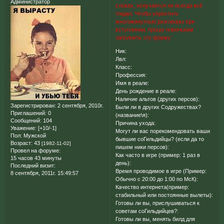
Администратор
словах, получается не всегда всё
гладко. Чтобы упростить
многоминутные разговоры при
вступлении, прошу новеньким
заполнить эту форму:
Ник:
Лвл:
Класс:
Профессия:
Имя в реале:
День рождение в реале:
Наличие альтов (других персов):
Зарегистрирован
: 2 сентября, 2010г.
Были ли в других Содружествах?
Приглашений:
0
(название\я):
Сообщений:
104
Причина ухода:
Уважение:
[+10/-1]
Могут ли вас порекомендовать ваши
Пол:
Мужской
бывшие соГильдийцы? (если да то
Возраст:
43
[1982-11-02]
пишем ники персов):
Провел на форуме:
Как часто в игре (пример: 1 раз в
15 часов 43 минуты
день):
Последний визит:
Время проводимое в игре (Пример:
8 сентября, 2011г. 15:49:57
Обычно с 20:00 до 1:00 по МсК):
Качество интернета(пример:
стабильный или постоянные вылеты):
Готовы ли вы, прислушиваться к
советам соГильдийцев?:
Готовы ли вы, менять билд для