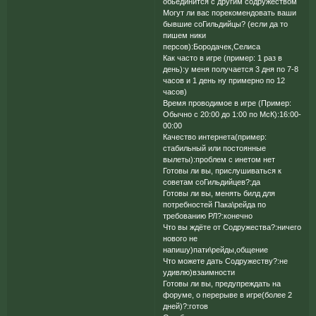
обьединится с другим содружеством
Могут ли вас порекомендовать ваши
бывшие соГильдийцы? (если да то
пишем ники
персов):Бородачек,Селиса
Как часто в игре (пример: 1 раз в
день):у меня получается 3 дня по 7-8
часов и 1 день ну примерно по 12
часов)
Время проводимое в игре (Пример:
Обычно с 20:00 до 1:00 по МсК):16:00-
00:00
Качество интернета(пример:
стабильный или постоянные
вылеты):проблем с инетом нет
Готовы ли вы, прислушиваться к
советам соГильдийцев?:да
Готовы ли вы, менять билд для
потребностей Пака\рейда по
требованию РЛ?:конечно
Что вы ждёте от Содружества?:ничего
нового не
напишу)пати\рейды,общение
Что можете дать Содружеству?:не
удивлю)взаимности
Готовы ли вы, предупреждать на
форуме, о перерыве в игре(более 2
дней)?:готов