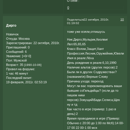
О себе :
0
10
Поделиться
22 октября, 2010г.
01:19:02
Дирго
тоже уже взяли,отпишусь
Новичок
Откуда:
Москва
Ник:Дирго,Мульрик,Кеолвиг
Зарегистрирован
: 22 октября, 2010г.
Лвл:65,65,65
Приглашений:
0
Класс:Взлом,Защит,Хант
Сообщений:
6
Профессия:Лесник,Оружейник,Ювелир
Уважение:
[+0/-0]
Имя в реале:Лёха
Пол:
Мужской
День рождение в реале:6,10,1990
Возраст:
35
[1990-10-06]
Наличие альтов (других персов):2
Провел на форуме:
Были ли в других Содружествах?
1 час 46 минут
(название\я):Верные Слову
Последний визит:
Причина ухода: переход
19 февраля, 2011г. 02:53:19
Могут ли вас порекомендовать ваши
бывшие соГильдийцы? (если да то
пишем ники
персов):Зовущий\Бади.Селиса,Щек
ну и тд
Как часто в игре (пример: 1 раз в
день):2
Время проводимое в игре (Пример:
Обычно с 20:00 до 1:00 по МсК):14 00-
17 00 22 00-1 00 мск