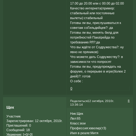
17.00 до 20.00 или с 00.00 до 02.00
Качество интернета(пример:
стабильный или постоянные
вылеты):стабильный
Готовы ли вы, прислушиваться к
советам соГильдийцев?: да
Готовы ли вы, менять билд для
потребностей Пака\рейда по
требованию РЛ?:да
Что вы ждёте от Содружества?: ну
явно не пряников)
Что можете дать Содружеству?: в
зависимости что попросят
Готовы ли вы, предупреждать на
форуме, о перерыве в игре(более 2
дней)?: готов
О себе :
0
8
Поделиться
12 октября, 2010г.
13:36:14
Щек
Ник:Щек
Участник
Лвл:65
Зарегистрирован
: 12 октября, 2010г.
Класс:вои
Приглашений:
0
Профессия:ювелир(т3)
Сообщений:
18
Имя в реале:Митя
Уважение:
[+0/-0]