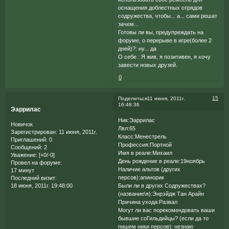
оснащения доблестных отрядов
содружества, чтобы... а... сами решат
зачем...
Готовы ли вы, предупреждать на
форуме, о перерыве в игре(более 2
дней)?: ну... да
О себе : Я жив, я позитивен, я хочу
завести новых друзей.
0
15
Поделиться
11 июня, 2011г.
16:48:36
Эаррилас
Ник:Эаррилас
Новичок
Лвл:65
Зарегистрирован
: 11 июня, 2011г.
Класс:Менестрель
Приглашений:
0
Профессия:Портной
Сообщений:
2
Имя в реале:Михаил
Уважение:
[+0/-0]
День рождение в реале:19ноябрь
Провел на форуме:
Наличие альтов (других
17 минут
персов):апинорик
Последний визит:
Были ли в других Содружествах?
18 июня, 2011г. 19:48:00
(название\я):Энрэйдж Тан Арайн
Причина ухода:Развал
Могут ли вас порекомендовать ваши
бывшие соГильдийцы? (если да то
пишем ники персов): незнаю