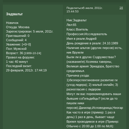
16
Поделиться
5 июля, 2011г.
15:44:53
Эадвальт
Ник:Эадвальт
Новичок
Лвл:65
Откуда:
Москва
Класс:Воитель
Зарегистрирован
: 5 июля, 2011г.
Профессия:Исследователь
Приглашений:
0
Имя в реале:Андрей
Сообщений:
4
День рождение в реале: 24.10.1989
Уважение:
[+0/-0]
Наличие альтов (других персов):есть,
Пол:
Мужской
ник Врумли
Возраст:
36
[1989-10-24]
Были ли в других Содружествах?
Провел на форуме:
1 час 40 минут
(название\я):Хозяева таверны,
Последний визит:
Великая армия Эриадора, Братство
29 февраля, 2012г. 17:44:19
средиземья.
Причина ухода:
1)безперспектиновное развитие ги
(уход лидера); 2) малый онлайн; 3)
разногласия с лидером
Могут ли вас порекомендовать ваши
бывшие соГильдийцы? (если да то
пишем ники
персов):Данилар,Исповедница,Неогар,Даг
Как часто в игре (пример: 1 раз в
день):1 раз в день, бывает чаще
Время проводимое в игре (Пример:
Обычно с 20:00 до 1:00 по МсК):