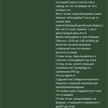
последней ущел и скучно там и
народу нет нет ни рейдов не чего
вообще н ет
Могут ли вас порекомендовать ваши
бывшие соГильдийцы? (если да то
пишем ники
персов):Бигред,Быри,Баззуко,Шарох,Дайн
Как часто в игре (пример: 1 раз в
день):каждый день почти
Время проводимое в игре (Пример:
Обычно с 20:00 до 1:00 по МсК):да
Качество интернета(пример:
стабильный или постоянные
вылеты):оч редко
Готовы ли вы, прислушиваться к
советам соГильдийцев?:да готов
Готовы ли вы, менять билд для
потребностей Пака\рейда по
требованию РЛ?:да
Что вы ждёте от
Содружества?:рейдов интересного
общения и зорошей компании для
времяприпровождения
Что можете дать Содружеству?:тоже
что и ожидаю)
Готовы ли вы, предупреждать на
форуме, о перерыве в игре(более 2
дней)?:да готов