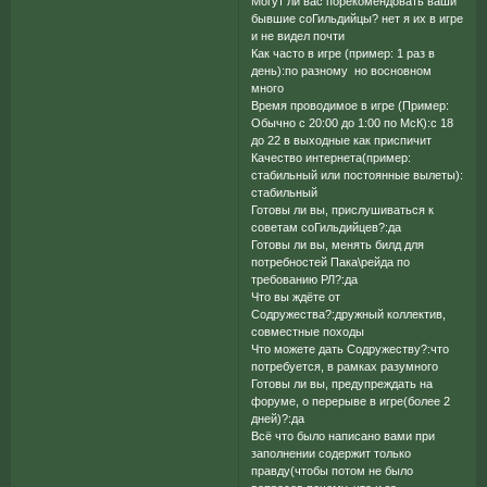
Могут ли вас порекомендовать ваши
бывшие соГильдийцы? нет я их в игре
и не видел почти
Как часто в игре (пример: 1 раз в
день):по разному но восновном
много
Время проводимое в игре (Пример:
Обычно с 20:00 до 1:00 по МсК):с 18
до 22 в выходные как приспичит
Качество интернета(пример:
стабильный или постоянные вылеты):
стабильный
Готовы ли вы, прислушиваться к
советам соГильдийцев?:да
Готовы ли вы, менять билд для
потребностей Пака\рейда по
требованию РЛ?:да
Что вы ждёте от
Содружества?:дружный коллектив,
совместные походы
Что можете дать Содружеству?:что
потребуется, в рамках разумного
Готовы ли вы, предупреждать на
форуме, о перерыве в игре(более 2
дней)?:да
Всё что было написано вами при
заполнении содержит только
правду(чтобы потом не было