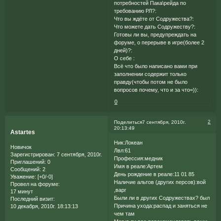
потребностей Пака\рейда по
требованию РЛ?:
Что вы ждёте от Содружества?:
Что можете дать Содружеству?:
Готовы ли вы, предупреждать на
форуме, о перерыве в игре(более 2
дней)?:
О себе :
Всё что было написано вами при
заполнении содержит только
правду(чтобы потом не было
вопросов почему, что и за что=)):
0
2
Поделиться
7 сентября, 2010г.
20:13:49
Astartes
Ник:Локеан
Новичок
Лвл:61
Зарегистрирован
: 7 сентября, 2010г.
Профессия:медник
Приглашений:
0
Имя в реале:Артем
Сообщений:
2
День рождение в реале:11 01 85
Уважение:
[+0/-0]
Наличие альтов (других персов):вой
Провел на форуме:
,варг
17 минут
Были ли в других Содружествах? был
Последний визит:
Причина ухода:распад и заняться не
10 декабря, 2010г. 18:13:13
чем там