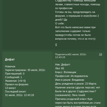
Содружеству?:помощь меньшим
лвлам, совместные походы, помощь
по профессии
Готовы ли вы, предупреждать на
форуме, о перерыве в игре(более 2
дней)?:Да
О себе :
Всё что было написано вами при
заполнении содержит только
правду(чтобы потом не было
вопросов почему, что и за что=)):
0
18
Поделиться
31 июля, 2011г.
12:43:15
Дефат
Ник: Дефатт
Новичок
Лвл: 65
Зарегистрирован
: 30 июля, 2011г.
Класс: Взломщик
Приглашений:
0
Профессия: Иследователь
Сообщений:
1
Имя в реале: Владимир
Уважение:
[+0/-0]
День рождение в реале: 23 Марта
Провел на форуме:
Наличие альтов (других персов): нет
13 минут
Были ли в других Содружествах?
Последний визит:
(название\я): Лига теней
31 июля, 2011г. 12:43:18
Причина ухода:мой класс бург
перестал быть востребован,их стало
очень много в ги,мне трудно куда