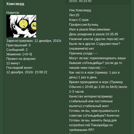
2010г. 00:24:50
Хомсверд
Ник:Хомсверд
Новичок
Лвл:25
Класс:Страж
Профессия:Кузнец
Имя в реале:Максимилиан
День рождение в реале:16.05.95
Наличие альтов (других персов):нет
Зарегистрирован
: 12 декабря, 2010г.
Были ли в других Содружествах?
Приглашений:
0
(название\я):нет
Сообщений:
2
Причина ухода:----
Уважение:
[+0/-0]
Могут ли вас порекомендовать ваши
Провел на форуме:
бывшие соГильдийцы? (если да то
12 минут
пишем ники персов):----
Последний визит:
12 декабря, 2010г. 23:08:22
Как часто в игре (пример: 1 раз в
день):1 раз в день
Время проводимое в игре (Пример:
Обычно с 20:00 до 1:00 по МсК):около
2-3 часов
Качество интернета(пример:
стабильный или постоянные
вылеты):стабильный инет
Готовы ли вы, прислушиваться к
советам соГильдийцев?:Конечно
Готовы ли вы, менять билд для
потребностей Пака\рейда по
требованию РЛ?: