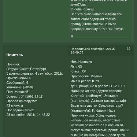
дней)?:да
О себе :слакер
Всё что было написано вами при
заполнении содержит только
правду(чтобы потом не было
вопросов почему, что и за что=)):
0
19
Поделиться
4 сентября, 2011г.
19:49:57
Нимвэль
Ник: Нимвэль
Новичок
Лвл: 65
Откуда:
Санкт-Петербург
Класс: ХР
Зарегистрирован
: 4 сентября, 2011г.
Профессия: Медник
Приглашений:
0
Имя в реале: Юля
Сообщений:
6
День рождение в реале: 11.12.1991
Уважение:
[+0/-0]
Наличие альтов (других персов):
Пол:
Женский
Халстейн (вой\гнум), Эрмарет
Возраст:
34
[1991-12-11]
(хант\ельф), Даэним (хмырь\ельф)
Провел на форуме:
43 минуты
Были ли в других Содружествах?
Последний визит:
(название\я): Илфирин Нарэ
28 сентября, 2011г. 14:43:22
Причина ухода: Уход лидера,
небольшой он-лайн, отсутствие
желания развиваться у членов ги.
Могут ли вас порекомендовать ваши
бывшие соГильдийцы? (если да то