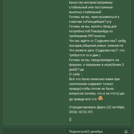
Качество интернета(пример:
стабильный или постоянные
вылеты):стабильный
Готовы ли вы, прислушиваться к
советам соГильдийцев?:угу
Готовы ли вы, менять билд для
потребностей Пака\рейда по
требованию РЛ?:конечн
Что вы ждёте от Содружества?: рейд
походов,общения,новых знакомств
Что можете дать Содружеству?: что
требуется то и дам )
Готовы ли вы, предупреждать на
форуме, о перерыве в игре(более 2
дней)?:да
О себе :
Всё что было написано вами при
заполнении содержит только
правду(чтобы потом не было
вопросов почему, что и за что=)):да-
да правда всё это
Отредактировано Дирго (22 октября,
2010г. 02:01:47)
0
11
Поделиться
12 декабря,