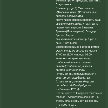
Великая Армия Эриадора, Братство
Средиземья
Причина ухода:1) Уход лидера
2)Малый онлайн 3)Разногласия с
лидером содружества
Могут ли вас порекомендовать ваши
бывшие соГильдийцы? (если да то
пишем ники персов):Эадвальт,
Арвениэ(Исповедница), Гиллдир,
Далтон, Таръя
Как часто в игре (пример: 1 раз в
день):1 раз в день
Время проводимое в игре (Пример:
Обычно с 20:00 до 1:00 по МсК):с
17:00 до 11:00, чаще до 02:00
Качество интернета(пример:
стабильный или постоянные
вылеты):стабильное, вылеты
примерно раз в неделю
Готовы ли вы, прислушиваться к
советам соГильдийцев?: Да
Готовы ли вы, менять билд для
потребностей Пака\рейда по
требованию РЛ?: Да
Что вы ждёте от Содружества?:самое
главное - адекватного общения, на
втором плане совместные походы
Что можете дать