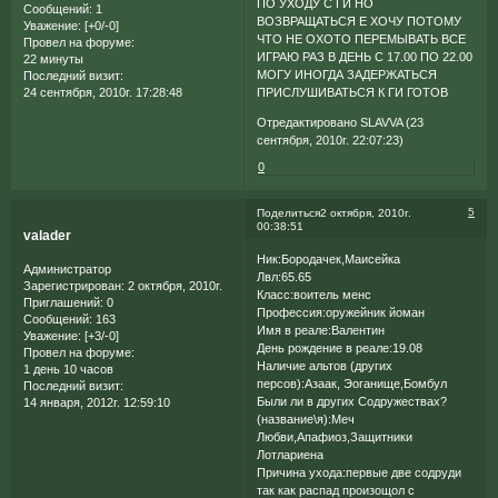
ПО УХОДУ С ГИ НО
Сообщений:
1
ВОЗВРАЩАТЬСЯ Е ХОЧУ ПОТОМУ
Уважение:
[+0/-0]
ЧТО НЕ ОХОТО ПЕРЕМЫВАТЬ ВСЕ
Провел на форуме:
ИГРАЮ РАЗ В ДЕНЬ С 17.00 ПО 22.00
22 минуты
МОГУ ИНОГДА ЗАДЕРЖАТЬСЯ
Последний визит:
24 сентября, 2010г. 17:28:48
ПРИСЛУШИВАТЬСЯ К ГИ ГОТОВ
Отредактировано SLAVVA (23
сентября, 2010г. 22:07:23)
0
5
Поделиться
2 октября, 2010г.
00:38:51
valader
Ник:Бородачек,Маисейка
Администратор
Лвл:65.65
Зарегистрирован
: 2 октября, 2010г.
Класс:воитель менс
Приглашений:
0
Профессия:оружейник йоман
Сообщений:
163
Имя в реале:Валентин
Уважение:
[+3/-0]
День рождение в реале:19.08
Провел на форуме:
Наличие альтов (других
1 день 10 часов
персов):Азаак, Эоганище,Бомбул
Последний визит:
Были ли в других Содружествах?
14 января, 2012г. 12:59:10
(название\я):Меч
Любви,Апафиоз,Защитники
Лотлариена
Причина ухода:первые две содруди
так как распад произощол с