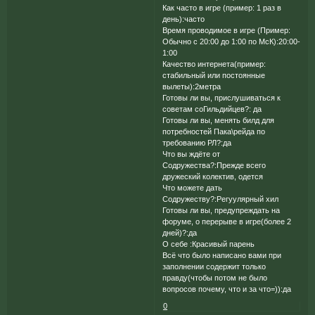
Как часто в игре (пример: 1 раз в
день):часто
Время проводимое в игре (Пример:
Обычно с 20:00 до 1:00 по МсК):20:00-
1:00
Качество интернета(пример:
стабильный или постоянные
вылеты):2метра
Готовы ли вы, прислушиваться к
советам соГильдийцев?: да
Готовы ли вы, менять билд для
потребностей Пака\рейда по
требованию РЛ?:да
Что вы ждёте от
Содружества?:Прежде всего
дружеский колектив, одется
Что можете дать
Содружеству?:Регуулярный хил
Готовы ли вы, предупреждать на
форуме, о перерыве в игре(более 2
дней)?:да
О себе :Красивый парень
Всё что было написано вами при
заполнении содержит только
правду(чтобы потом не было
вопросов почему, что и за что=)):да
0