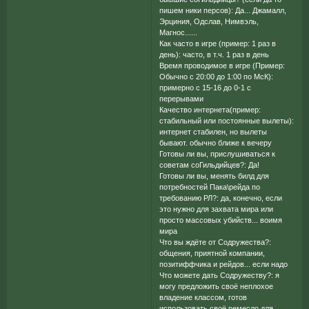
пишем ники персов): Да... Джамалл,
Эрциния, Одслав, Нимвэль,
Магнос......
Как часто в игре (пример: 1 раз в
день): часто, в т.ч. 1 раз в день
Время проводимое в игре (Пример:
Обычно с 20:00 до 1:00 по МсК):
примерно с 15-16 до 0-1 с
перерывами
Качество интернета(пример:
стабильный или постоянные вылеты):
интернет стабилен, но вылеты
бывают. обычно ближе к вечеру
Готовы ли вы, прислушиваться к
советам соГильдийцев?: Да!
Готовы ли вы, менять билд для
потребностей Пака\рейда по
требованию РЛ?: да, конечно, если
это нужно для захвата мира или
просто массовых убийств... воимя
мира
Что вы ждёте от Содружества?:
общения, приятной компании,
позитиффчика и рейдов... если надо
Что можете дать Содружеству?: я
могу предложить своё неплохое
владение классом, готов
использовать своё ремесло для