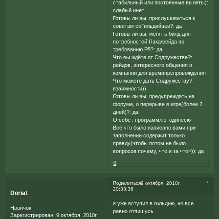
стабильный или постоянные вылеты):
слабый инет
Готовы ли вы, прислушиваться к
советам соГильдийцев?: да
Готовы ли вы, менять билд для
потребностей Пака\рейда по
требованию РЛ?: да
Что вы ждёте от Содружества?:
рейдов, интересного общения и
компании для времяпрепровождения
Что можете дать Содружеству?:
взаимности))
Готовы ли вы, предупреждать на
форуме, о перерыве в игре(более 2
дней)?: да
О себе : программлю, одинесю
Всё что было написано вами при
заполнении содержит только
правду(чтобы потом не было
вопросов почему, что и за что=)): да
0
7
Поделиться
9 октября, 2010г.
20:33:36
Doriat
я уже вступил в гильдию, но все
Новичок
равно отпишусь.
Зарегистрирован
: 9 октября, 2010г.