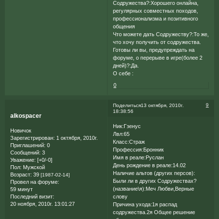
Содружества?:Хорошего онлайна,
регулярных совместных походов,
профессионализма и позитивного
общения
Что можете дать Содружеству?:То же,
что хочу получить от содружества.
Готовы ли вы, предупреждать на
форуме, о перерыве в игре(более 2
дней)?:Да.
О себе :
0
9
Поделиться
13 октября, 2010г.
18:38:56
alkospacer
Ник:Гзенус
Новичок
Лвл:65
Зарегистрирован
: 1 октября, 2010г.
Класс:Страж
Приглашений:
0
Профессия:Бронник
Сообщений:
3
Имя в реале:Руслан
Уважение:
[+0/-0]
День рождение в реале:14.02
Пол:
Мужской
Наличие альтов (других персов):
Возраст:
39
[1987-02-14]
Были ли в других Содружествах?
Провел на форуме:
(название\я):Меч Любви,Верные
59 минут
Последний визит:
слову
20 ноября, 2010г. 13:01:27
Причина ухода:1я распад
содружества.2я Общее решение