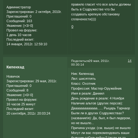
правило гласит что все альты должны
Администратор
быть в Содружестве что бы
Зарегистрирован
: 2 октября, 2010г.
создавать крепкую обстановку
Приглашений:
0
сплачености))))
Сообщений:
163
Уважение:
[+3/-0]
0
Провел на форуме:
1 день 10 часов
Последний визит:
14 января, 2012г. 12:59:10
14
Поделиться
29 мая, 2011г.
00:30:14
Киленхад
Ник: Киленхад
Новичок
Лвл: шисятпять
Зарегистрирован
: 29 мая, 2011г.
Класс: Охотник
Приглашений:
0
Профессия: Мастер-Оружейник
Сообщений:
8
Имя в реале: Даниил
Уважение:
[+0/-0]
День рождение в реале: 4 Ноября
Провел на форуме:
Наличие альтов (других персов):
16 часов 25 минут
Дааааааааааааа...... Рыцарь Тарнаор
Последний визит:
Были ли в других Содружествах?
20 сентября, 2011г. 20:03:24
(название\я): Да, был, я был лидером,
но не вышло...
Причина ухода: (см. выше) не вышло
Могут ли вас порекомендовать ваши
бывшие соГильдийцы? (если да то