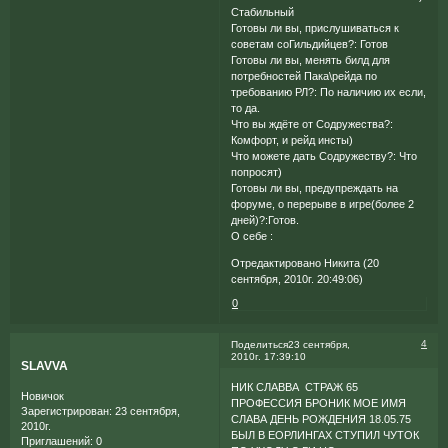
Стабильный
Готовы ли вы, прислушиваться к
советам соГильдийцев?: Готов
Готовы ли вы, менять билд для
потребностей Пака\рейда по
требованию РЛ?: По наличию их если,
то да.
Что вы ждёте от Содружества?:
Комфорт, и рейд инсты)
Что можете дать Содружеству?: Что
попросят)
Готовы ли вы, предупреждать на
форуме, о перерыве в игре(более 2
дней)?:Готов.
О себе :
Отредактировано Никита (20
сентября, 2010г. 20:49:06)
0
4
Поделиться
23 сентября,
2010г. 17:39:10
SLAVVA
НИК СЛАВВА СТРАЖ 65
Новичок
ПРОФЕССИЯ БРОНИК МОЕ ИМЯ
Зарегистрирован
: 23 сентября,
СЛАВА ДЕНЬ РОЖДЕНИЯ 18.05.75
2010г.
БЫЛ В ЕОРЛИНГАХ СТУПИЛ ЧУТОК
Приглашений:
0