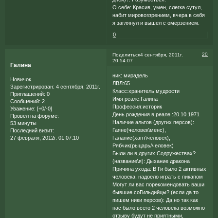
О себе: Красив, умен, слегка сутул,
набит мировоззрением, вчера в себя
я заглянул и вышел с омерзением.
0
20
Поделиться
4 сентября, 2011г.
20:54:07
Галина
ник: мирадель
Новичок
ЛВЛ:65
Зарегистрирован
: 4 сентября, 2011г.
Класс:хранитель мудрости
Приглашений:
0
Имя реале:Галина
Сообщений:
2
Профессия:историк
Уважение:
[+0/-0]
День рождения в реале :20.10.1971
Провел на форуме:
Наличие альтов (других персов):
53 минуты
Гаяне(человек\менс),
Последний визит:
Галанис(хант\человек),
27 февраля, 2012г. 01:07:10
Рябчик(рыцарь/человек)
Были ли в других Содружествах?
(название\я): Дыхание дракона
Причина ухода: В Ги было 2 активных
человека, надоело играть с пикапом
Могут ли вас порекомендовать ваши
бывшие соГильдийцы? (если да то
пишем ники персов): Да,но так как
нас было всего 2 человека возможно
отзыву будут не приятными,