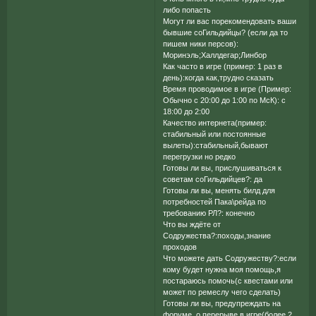
либо попасть
Могут ли вас порекомендовать ваши
бывшие соГильдийцы? (если да то
пишем ники персов):
Моринэль;Халлдегар;Линбор
Как часто в игре (пример: 1 раз в
день):когда как,трудно сказать
Время проводимое в игре (Пример:
Обычно с 20:00 до 1:00 по МсК): с
18:00 до 2:00
Качество интернета(пример:
стабильный или постоянные
вылеты):стабильный,бывают
перегрузки но редко
Готовы ли вы, прислушиваться к
советам соГильдийцев?: да
Готовы ли вы, менять билд для
потребностей Пака\рейда по
требованию РЛ?: конечно
Что вы ждёте от
Содружества?:походы,знание
проходов
Что можете дать Содружеству?:если
кому будет нужна моя помощь,я
постараюсь помочь(с квестами или
может по ремеслу чего сделать)
Готовы ли вы, предупреждать на
форуме, о перерыве в игре(более 2