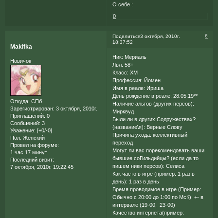
О себе :
0
6
Поделиться
3 октября, 2010г.
18:37:52
Makifka
Ник: Мериаль
Новичок
Лвл: 58+
Класс: ХМ
Профессия: Йомен
Имя в реале: Ириша
День рождение в реале: 28.05.19**
Откуда:
СПб
Наличие альтов (других персов):
Зарегистрирован
: 3 октября, 2010г.
Мирквуд
Приглашений:
0
Были ли в других Содружествах?
Сообщений:
3
(название\я): Верные Слову
Уважение:
[+0/-0]
Причина ухода: коллективный
Пол:
Женский
переход
Провел на форуме:
Могут ли вас порекомендовать ваши
1 час 17 минут
бывшие соГильдийцы? (если да то
Последний визит:
пишем ники персов): Селиса
7 октября, 2010г. 19:22:45
Как часто в игре (пример: 1 раз в
день): 1 раз в день
Время проводимое в игре (Пример:
Обычно с 20:00 до 1:00 по МсК): +- в
интервале (19-00; 23-00)
Качество интернета(пример: