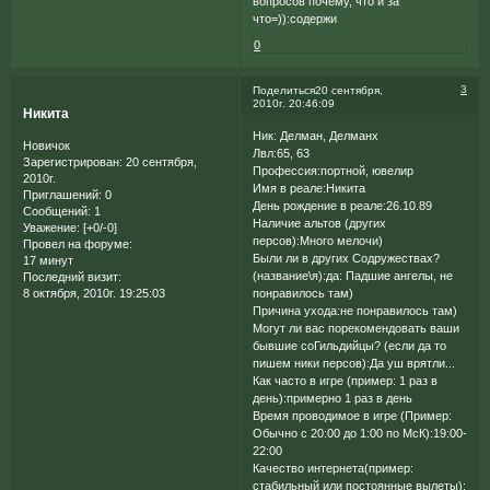
вопросов почему, что и за
что=)):содержи
0
3
Поделиться
20 сентября,
2010г. 20:46:09
Никита
Ник: Делман, Делманх
Новичок
Лвл:65, 63
Зарегистрирован
: 20 сентября,
Профессия:портной, ювелир
2010г.
Имя в реале:Никита
Приглашений:
0
День рождение в реале:26.10.89
Сообщений:
1
Наличие альтов (других
Уважение:
[+0/-0]
персов):Много мелочи)
Провел на форуме:
Были ли в других Содружествах?
17 минут
(название\я):да: Падшие ангелы, не
Последний визит:
8 октября, 2010г. 19:25:03
понравилось там)
Причина ухода:не понравилось там)
Могут ли вас порекомендовать ваши
бывшие соГильдийцы? (если да то
пишем ники персов):Да уш врятли...
Как часто в игре (пример: 1 раз в
день):примерно 1 раз в день
Время проводимое в игре (Пример:
Обычно с 20:00 до 1:00 по МсК):19:00-
22:00
Качество интернета(пример:
стабильный или постоянные вылеты):