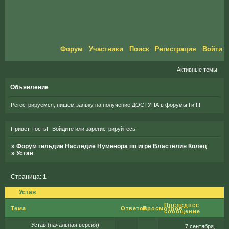
Форум
Участники
Поиск
Регистрация
Войти
Активные темы
Объявление
Регестрируемся, пишем заявку на получение ДОСТУПА в форумы Ги !!!
Привет, Гость!
Войдите
или
зарегистрируйтесь
.
»
Форум гильдии Наследие Нуменора по игре Властелин Колец
»
Устав
Страница:
1
Устав
Последнее
Тема
Ответов
Просмотров
сообщение
Устав (начальная версия)
7 сентября,