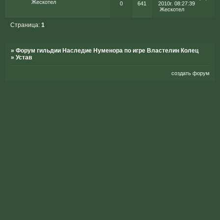
Жескотел
0
641
2010г. 08:27:39
Жескотел
Страница:
1
»
Форум гильдии Наследие Нуменора по игре Властелин Колец
»
Устав
создать форум